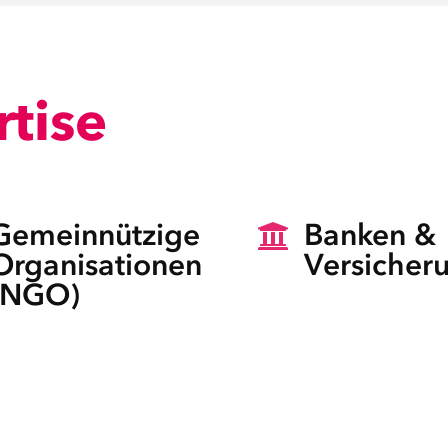
tise
Gemeinnützige
Banken &

Organisationen
Versicher
(NGO)