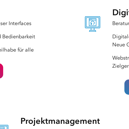
Digi
er Interfaces
Beratun
d Bedienbarkeit
Digital
Neue G
eilhabe für alle
Webstr
Zielger
Projekt­management