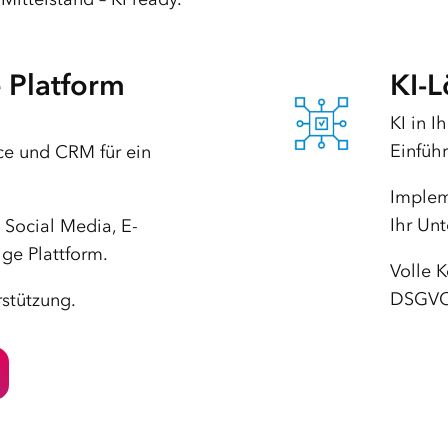
e Platform
KI-
KI in 
Einfüh
e und CRM für ein
Implem
Ihr Un
 Social Media, E-
ge Plattform.
Volle 
DSGVO
rstützung.