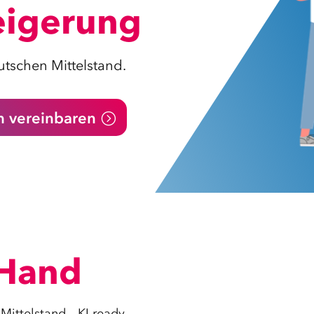
teigerung
utschen Mittelstand.
h vereinbaren
 Hand
Mittelstand – KI ready.