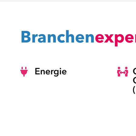
Branchen­
exper
Energie

